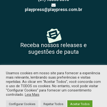
playpress@playpress.com.br
Receba nossos releases e
sugestões de pauta
Usamos cookies em nosso site para fornecer a experiência
mais relevante, lembrando suas preferências e visitas
repetidas. Ao clicar em “Aceitar Todos”, você concorda com
o uso de TODOS os cookies. No entanto, você pode visitar
"Configurar Cookies" para fornecer um consentimento
COPYRIGHT 2026 © TODOS OS DIREITOS RESERVADOS. PROIBIDA CÓPIA
controlado.
Leia Mais
SEM PRÉVIA AUTORIZAÇÃO. -
POLÍTICA DE PRIVACIDADE
. DESENVOLVIDO
POR
TJW COMUNICAÇÃO
Configurar Cookies
Rejeitar Todos
Aceitar Todos