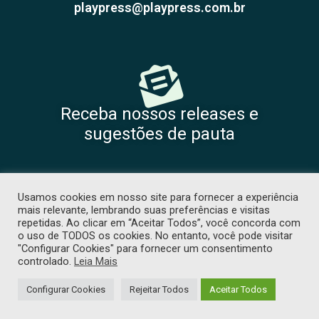
playpress@playpress.com.br
Receba nossos releases e
sugestões de pauta
Usamos cookies em nosso site para fornecer a experiência
mais relevante, lembrando suas preferências e visitas
repetidas. Ao clicar em “Aceitar Todos”, você concorda com
o uso de TODOS os cookies. No entanto, você pode visitar
"Configurar Cookies" para fornecer um consentimento
COPYRIGHT 2026 © TODOS OS DIREITOS RESERVADOS. PROIBIDA CÓPIA
controlado.
Leia Mais
SEM PRÉVIA AUTORIZAÇÃO. -
POLÍTICA DE PRIVACIDADE
. DESENVOLVIDO
POR
TJW COMUNICAÇÃO
Configurar Cookies
Rejeitar Todos
Aceitar Todos