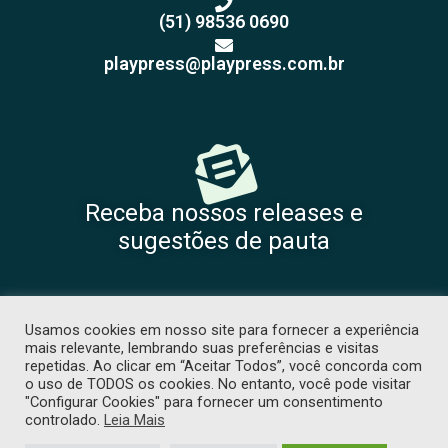
(51) 98536 0690
playpress@playpress.com.br
Receba nossos releases e
sugestões de pauta
Usamos cookies em nosso site para fornecer a experiência
mais relevante, lembrando suas preferências e visitas
repetidas. Ao clicar em “Aceitar Todos”, você concorda com
o uso de TODOS os cookies. No entanto, você pode visitar
"Configurar Cookies" para fornecer um consentimento
COPYRIGHT 2026 © TODOS OS DIREITOS RESERVADOS. PROIBIDA CÓPIA
controlado.
Leia Mais
SEM PRÉVIA AUTORIZAÇÃO. -
POLÍTICA DE PRIVACIDADE
. DESENVOLVIDO