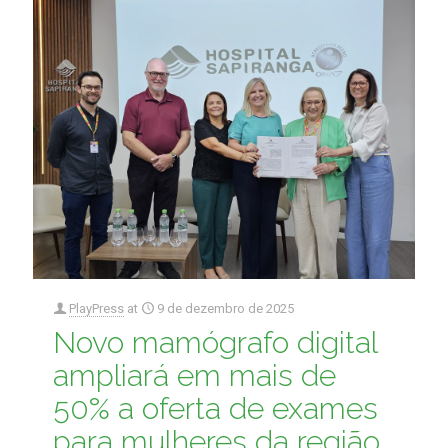
PlayPress
at
9 de dezembro de 2025
Novo mamógrafo digital
ampliará em mais de
50% a oferta de exames
para mulheres da região