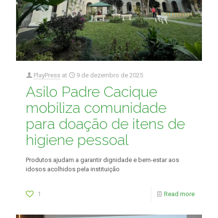
PlayPress
at
9 de dezembro de 2025
Asilo Padre Cacique
mobiliza comunidade
para doação de itens de
higiene pessoal
Produtos ajudam a garantir dignidade e bem-estar aos
idosos acolhidos pela instituição
1
Read more