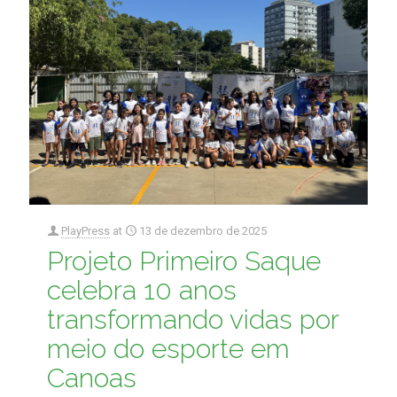
PlayPress
at
13 de dezembro de 2025
Projeto Primeiro Saque
celebra 10 anos
transformando vidas por
meio do esporte em
Canoas