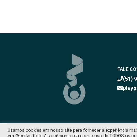
FALE C
(51) 
playp
Usamos cookies em nosso site para fornecer a experiência mais 
COPYRIGHT 2026 © TODOS OS DIREITOS RESE
em “Aceitar Todos”, você concorda com o uso de TODOS os cooki