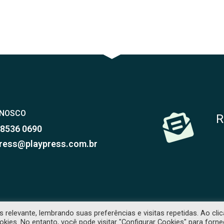
ONOSCO
R
98536 0690
ress@playpress.com.br
relevante, lembrando suas preferências e visitas repetidas. Ao clic
RVADOS. PROIBIDA CÓPIA SEM PRÉVIA AUTORIZAÇÃO. -
POLÍTICA DE PRIVACID
es. No entanto, você pode visitar "Configurar Cookies" para forne