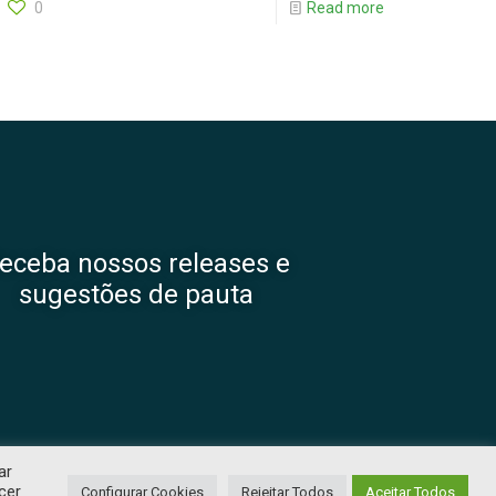
0
Read more
eceba nossos releases e
sugestões de pauta
ar
ADE
. DESENVOLVIDO POR
TJW COMUNICAÇÃO
cer
Configurar Cookies
Rejeitar Todos
Aceitar Todos