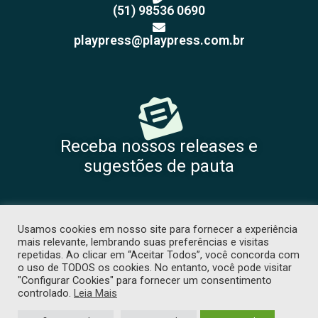
(51) 98536 0690
playpress@playpress.com.br
Receba nossos releases e
sugestões de pauta
Usamos cookies em nosso site para fornecer a experiência
mais relevante, lembrando suas preferências e visitas
repetidas. Ao clicar em “Aceitar Todos”, você concorda com
o uso de TODOS os cookies. No entanto, você pode visitar
"Configurar Cookies" para fornecer um consentimento
COPYRIGHT 2026 © TODOS OS DIREITOS RESERVADOS. PROIBIDA CÓPIA
controlado.
Leia Mais
SEM PRÉVIA AUTORIZAÇÃO. -
POLÍTICA DE PRIVACIDADE
. DESENVOLVIDO
POR
TJW COMUNICAÇÃO