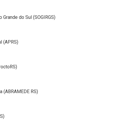
io Grande do Sul (SOGIRGS)
ul (APRS)
roctoRS)
cia (ABRAMEDE RS)
S)