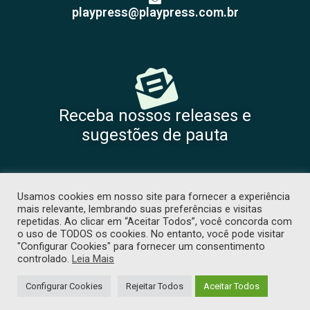
playpress@playpress.com.br
Receba nossos releases e
sugestões de pauta
Usamos cookies em nosso site para fornecer a experiência
mais relevante, lembrando suas preferências e visitas
repetidas. Ao clicar em “Aceitar Todos”, você concorda com
o uso de TODOS os cookies. No entanto, você pode visitar
"Configurar Cookies" para fornecer um consentimento
COPYRIGHT 2026 © TODOS OS DIREITOS RESERVADOS. PROIBIDA CÓPIA
controlado.
Leia Mais
SEM PRÉVIA AUTORIZAÇÃO. -
POLÍTICA DE PRIVACIDADE
. DESENVOLVIDO
POR
TJW COMUNICAÇÃO
Configurar Cookies
Rejeitar Todos
Aceitar Todos