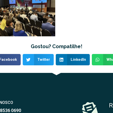
Gostou? Compatilhe!
Facebook
Twitter
LinkedIn
Wh
ONOSCO
R
98536 0690