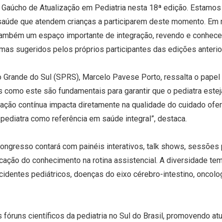
aúcho de Atualização em Pediatria nesta 18ª edição. Estamos 
saúde que atendem crianças a participarem deste momento. Em m
também um espaço importante de integração, revendo e conhec
as sugeridos pelos próprios participantes das edições anterior
o Grande do Sul (SPRS), Marcelo Pavese Porto, ressalta o papel
os como este são fundamentais para garantir que o pediatra este
cação contínua impacta diretamente na qualidade do cuidado ofer
 pediatra como referência em saúde integral”, destaca.
ngresso contará com painéis interativos, talk shows, sessões
cação do conhecimento na rotina assistencial. A diversidade tem
acidentes pediátricos, doenças do eixo cérebro-intestino, oncolog
fóruns científicos da pediatria no Sul do Brasil, promovendo a