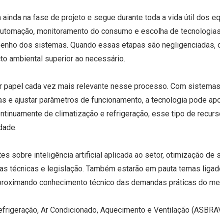
 ainda na fase de projeto e segue durante toda a vida útil dos
 automação, monitoramento do consumo e escolha de tecnologia
enho dos sistemas. Quando essas etapas são negligenciadas, o 
cto ambiental superior ao necessário.
umir papel cada vez mais relevante nesse processo. Com sistema
has e ajustar parâmetros de funcionamento, a tecnologia pode ap
inuamente de climatização e refrigeração, esse tipo de recurso
dade.
 sobre inteligência artificial aplicada ao setor, otimização de
mas técnicas e legislação. Também estarão em pauta temas ligado
 aproximando conhecimento técnico das demandas práticas do me
Refrigeração, Ar Condicionado, Aquecimento e Ventilação (ASBRA