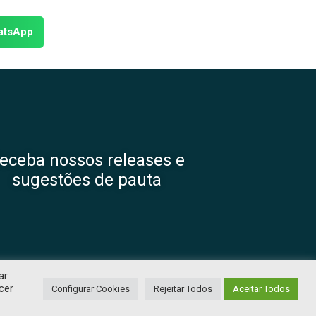
atsApp
eceba nossos releases e
sugestões de pauta
ar
cer
Configurar Cookies
Rejeitar Todos
Aceitar Todos
ADE
. DESENVOLVIDO POR
TJW COMUNICAÇÃO