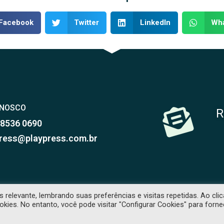
Facebook
Twitter
LinkedIn
Wh
ONOSCO
R
98536 0690
ress@playpress.com.br
relevante, lembrando suas preferências e visitas repetidas. Ao clic
es. No entanto, você pode visitar "Configurar Cookies" para forne
RVADOS. PROIBIDA CÓPIA SEM PRÉVIA AUTORIZAÇÃO. -
POLÍTICA DE PRIVACID