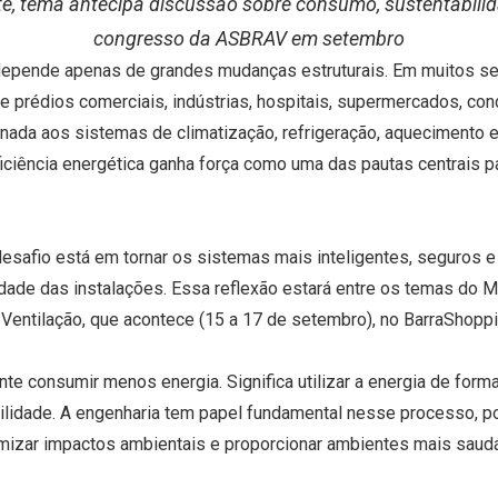
 tema antecipa discussão sobre consumo, sustentabilidade
congresso da ASBRAV em setembro
depende apenas de grandes mudanças estruturais. Em muitos s
 de prédios comerciais, indústrias, hospitais, supermercados, co
onada aos sistemas de climatização, refrigeração, aquecimento 
ciência energética ganha força como uma das pautas centrais par
desafio está em tornar os sistemas mais inteligentes, seguros 
ilidade das instalações. Essa reflexão estará entre os temas do 
Ventilação, que acontece (15 a 17 de setembro), no BarraShoppi
nte consumir menos energia. Significa utilizar a energia de form
abilidade. A engenharia tem papel fundamental nesse processo, 
mizar impactos ambientais e proporcionar ambientes mais saud