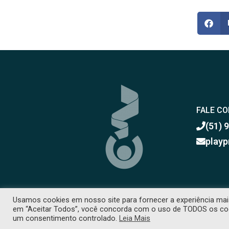
FALE C
(51) 
playp
Usamos cookies em nosso site para fornecer a experiência mais 
em “Aceitar Todos”, você concorda com o uso de TODOS os cooki
COPYRIGHT 2026 © TODOS OS DIREITOS RESE
um consentimento controlado.
Leia Mais