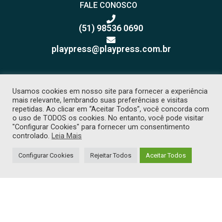
FALE CONOSCO
(51) 98536 0690
playpress@playpress.com.br
Usamos cookies em nosso site para fornecer a experiência
mais relevante, lembrando suas preferências e visitas
repetidas. Ao clicar em “Aceitar Todos”, você concorda com
o uso de TODOS os cookies. No entanto, você pode visitar
Receba nossos releases e
"Configurar Cookies" para fornecer um consentimento
sugestões de pauta
controlado.
Leia Mais
Configurar Cookies
Rejeitar Todos
Aceitar Todos
COPYRIGHT 2026 © TODOS OS DIREITOS RESERVADOS. PROIBIDA CÓPIA