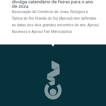
divulga calendário de feiras para o ano
de 2024
Associação do Comércio de Joias, Relógios e
Óptica do Rio Grande do Sul (Ajorsul) tem definidas
as datas dos dois grandes encontros do ano: Ajorsul
Business e Ajorsul Fair Mercoóptica