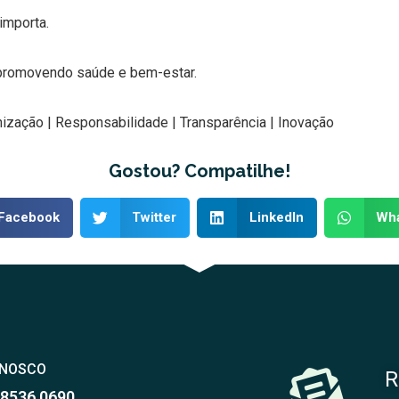
importa.
 promovendo saúde e bem-estar.
ização | Responsabilidade | Transparência | Inovação
Gostou? Compatilhe!
Facebook
Twitter
LinkedIn
Wh
ONOSCO
R
98536 0690