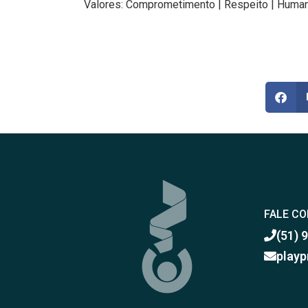
Valores: Comprometimento | Respeito | Human
FALE C
(51) 
playp