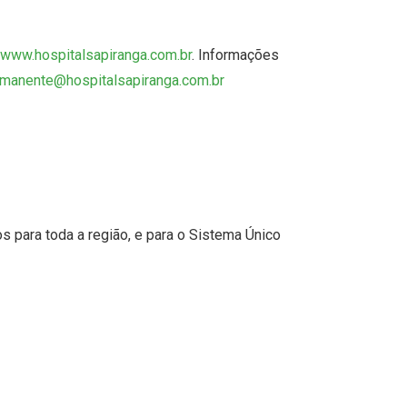
www.hospitalsapiranga.c
om.br
. Informações
rmanente@hosp
italsapiranga.com.br
os para toda a região, e para o Sistema Único