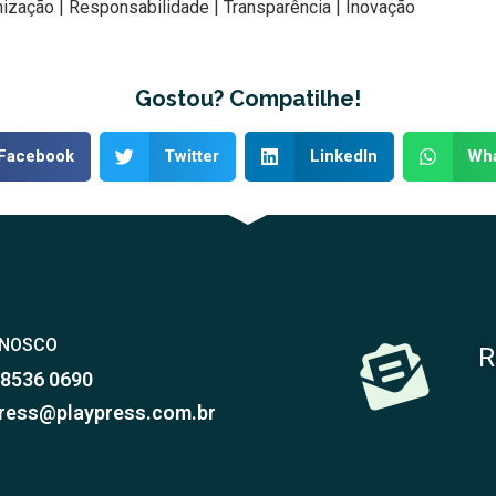
ização | Responsabilidade | Transparência | Inovação
Gostou? Compatilhe!
Facebook
Twitter
LinkedIn
Wh
ONOSCO
R
98536 0690
ress@playpress.com.br