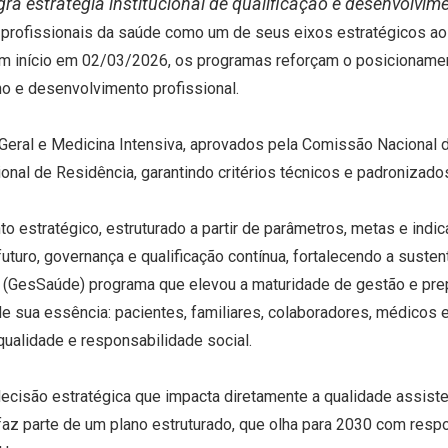
tegra estratégia institucional de qualificação e desenvolvi
 profissionais da saúde como um de seus eixos estratégicos ao 
om início em 02/03/2026, os programas reforçam o posicionament
 e desenvolvimento profissional.
 Geral e Medicina Intensiva, aprovados pela Comissão Nacional
al de Residência, garantindo critérios técnicos e padronizado
o estratégico, estruturado a partir de parâmetros, metas e in
uturo, governança e qualificação contínua, fortalecendo a susten
GesSaúde) programa que elevou a maturidade de gestão e prepa
 sua essência: pacientes, familiares, colaboradores, médicos 
ualidade e responsabilidade social.
decisão estratégica que impacta diretamente a qualidade assist
z parte de um plano estruturado, que olha para 2030 com respo