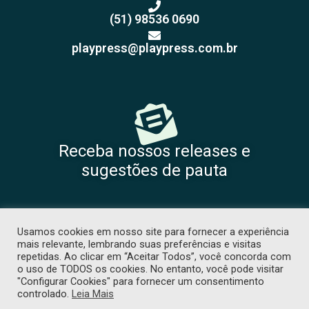
(51) 98536 0690
playpress@playpress.com.br
Receba nossos releases e
sugestões de pauta
Usamos cookies em nosso site para fornecer a experiência
mais relevante, lembrando suas preferências e visitas
repetidas. Ao clicar em “Aceitar Todos”, você concorda com
o uso de TODOS os cookies. No entanto, você pode visitar
"Configurar Cookies" para fornecer um consentimento
COPYRIGHT 2026 © TODOS OS DIREITOS RESERVADOS. PROIBIDA CÓPIA
controlado.
Leia Mais
SEM PRÉVIA AUTORIZAÇÃO. -
POLÍTICA DE PRIVACIDADE
. DESENVOLVIDO