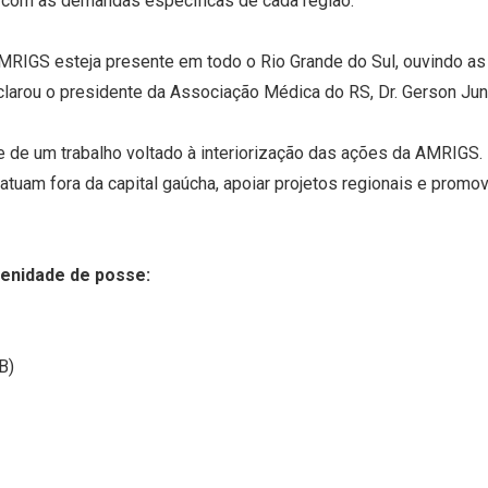
ogo com as demandas específicas de cada região.
MRIGS esteja presente em todo o Rio Grande do Sul, ouvindo a
clarou o presidente da Associação Médica do RS, Dr. Gerson Junq
 de um trabalho voltado à interiorização das ações da AMRIGS.
atuam fora da capital gaúcha, apoiar projetos regionais e promo
lenidade de posse:
B)