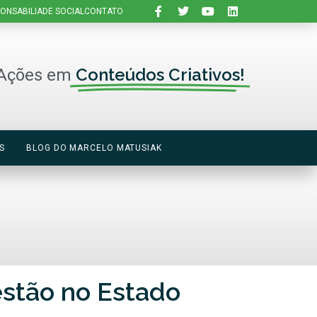
ONSABILIADE SOCIAL
CONTATO
Conteúdos Criativos!
Ações em
S
BLOG DO MARCELO MATUSIAK
estão no Estado