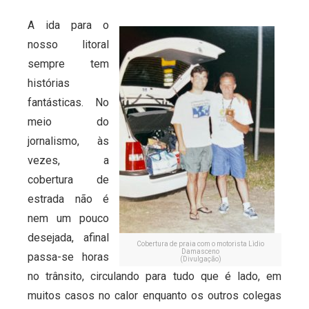
A ida para o
nosso litoral
sempre tem
histórias
fantásticas. No
meio do
jornalismo, às
vezes, a
cobertura de
estrada não é
nem um pouco
desejada, afinal
Cobertura de praia com o motorista Lìdio
Damasceno
passa-se horas
(Divulgação)
no trânsito, circulando para tudo que é lado, em
muitos casos no calor enquanto os outros colegas