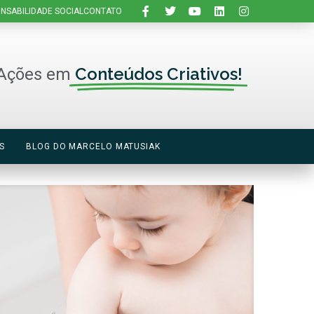
NSABILIDADE SOCIAL
CONTATO
Conteúdos Criativos!
Ações em
S
BLOG DO MARCELO MATUSIAK