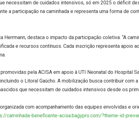
e necessitam de cuidados intensivos, só em 2025 o déficit de
rante a participação na caminhada e representa uma forma de con
ita Herrmann, destaca o impacto da participação coletiva. “A cam
lificada e recursos contínuos. Cada inscrição representa apoio
ma.
vas promovidas pela ACISA em apoio à UTI Neonatal do Hospital S
 incluindo o Litoral Gaúcho. A mobilização busca contribuir co
ascidos que necessitam de cuidados intensivos desde os prime
 organizada com acompanhamento das equipes envolvidas e orie
ps://caminhada-beneficente-
acisa.bagypro.com/?theme-id-
previ