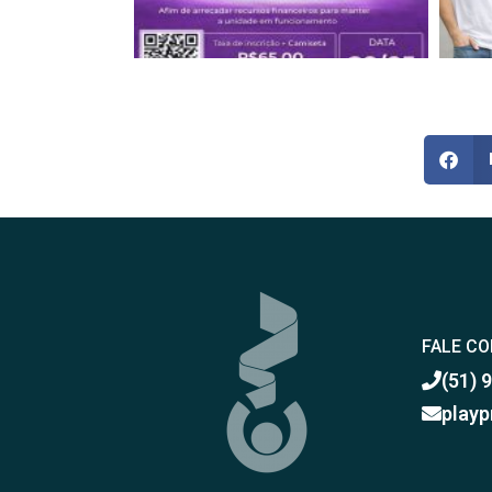
FALE C
(51) 
playp