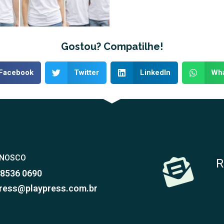
Gostou? Compatilhe!
Facebook
Twitter
LinkedIn
Wh
ONOSCO
R
98536 0690
ress@playpress.com.br