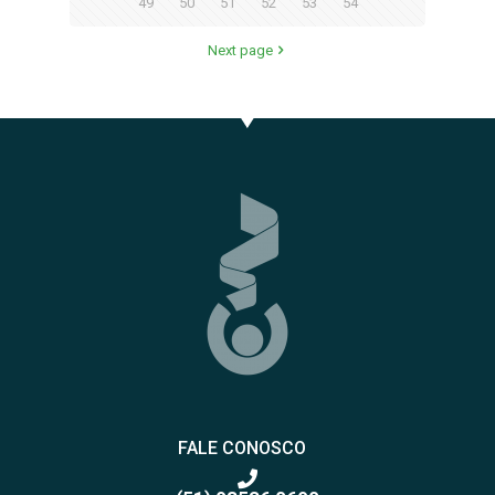
49
50
51
52
53
54
Next page
FALE CONOSCO