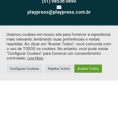
(51) 98536 0690
playpress@playpress.com.br
Usamos cookies em nosso site para fornecer a experiência
mais relevante, lembrando suas preferências e visitas
repetidas. Ao clicar em “Aceitar Todos”, você concorda com
o uso de TODOS os cookies. No entanto, você pode visitar
Receba nossos releases e
"Configurar Cookies" para fornecer um consentimento
sugestões de pauta
controlado.
Leia Mais
Configurar Cookies
Rejeitar Todos
Aceitar Todos
COPYRIGHT 2026 © TODOS OS DIREITOS RESERVADOS. PROIBIDA CÓPIA
SEM PRÉVIA AUTORIZAÇÃO. -
POLÍTICA DE PRIVACIDADE
. DESENVOLVIDO
POR
TJW COMUNICAÇÃO