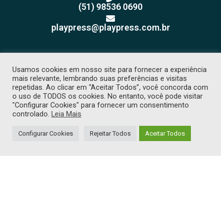
(51) 98536 0690
playpress@playpress.com.br
Usamos cookies em nosso site para fornecer a experiência
mais relevante, lembrando suas preferências e visitas
repetidas. Ao clicar em “Aceitar Todos”, você concorda com
o uso de TODOS os cookies. No entanto, você pode visitar
Receba nossos releases e
"Configurar Cookies" para fornecer um consentimento
sugestões de pauta
controlado.
Leia Mais
Configurar Cookies
Rejeitar Todos
Aceitar Todos
COPYRIGHT 2026 © TODOS OS DIREITOS RESERVADOS. PROIBIDA CÓPIA
SEM PRÉVIA AUTORIZAÇÃO. -
POLÍTICA DE PRIVACIDADE
. DESENVOLVIDO
POR
TJW COMUNICAÇÃO