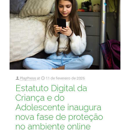
PlayPress
at
11 de fevereiro de 2026
Estatuto Digital da
Criança e do
Adolescente inaugura
nova fase de proteção
no ambiente online