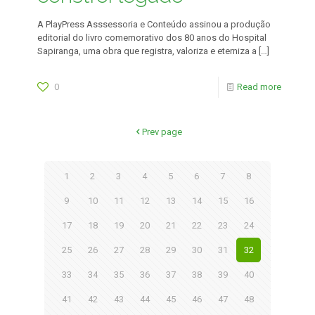
A PlayPress Asssessoria e Conteúdo assinou a produção
editorial do livro comemorativo dos 80 anos do Hospital
Sapiranga, uma obra que registra, valoriza e eterniza a
[…]
0
Read more
Prev page
1
2
3
4
5
6
7
8
9
10
11
12
13
14
15
16
17
18
19
20
21
22
23
24
25
26
27
28
29
30
31
32
33
34
35
36
37
38
39
40
41
42
43
44
45
46
47
48