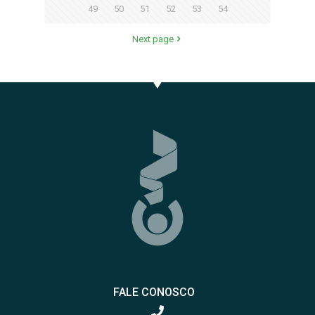
49
50
51
52
53
54
Next page
FALE CONOSCO