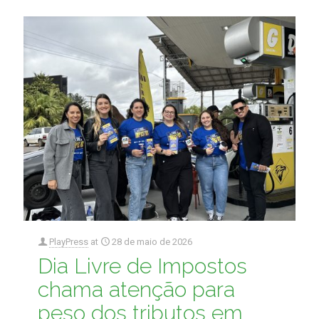
PlayPress
at
28 de maio de 2026
Dia Livre de Impostos
chama atenção para
peso dos tributos em