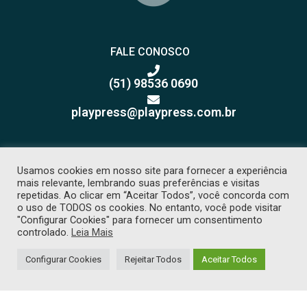
FALE CONOSCO
(51) 98536 0690
playpress@playpress.com.br
Usamos cookies em nosso site para fornecer a experiência
mais relevante, lembrando suas preferências e visitas
repetidas. Ao clicar em “Aceitar Todos”, você concorda com
o uso de TODOS os cookies. No entanto, você pode visitar
Receba nossos releases e
"Configurar Cookies" para fornecer um consentimento
sugestões de pauta
controlado.
Leia Mais
Configurar Cookies
Rejeitar Todos
Aceitar Todos