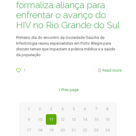
formaliza aliança para
enfrentar o avanço do
HIV no Rio Grande do Sul
Primeiro dia do encontro da Sociedade Gaúcha de
Infectologia reuniu especialistas em Porto Alegre para
discutir temas que impactam a prática médica e a saúde
da população
1
Read more
Prev page
1
2
3
4
5
6
7
8
9
10
11
12
13
14
15
16
17
18
19
20
21
22
23
24