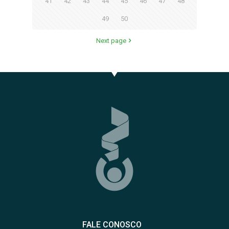
41
42
43
44
45
46
47
48
49
50
Next page
FALE CONOSCO