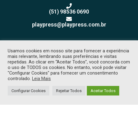
(51) 98536 0690
playpress@playpress.com.br
Usamos cookies em nosso site para fornecer a experiência
mais relevante, lembrando suas preferências e visitas
repetidas. Ao clicar em “Aceitar Todos”, você concorda com
o uso de TODOS os cookies. No entanto, você pode visitar
Receba nossos releases e
"Configurar Cookies" para fornecer um consentimento
sugestões de pauta
controlado.
Leia Mais
Configurar Cookies
Rejeitar Todos
Aceitar Todos
COPYRIGHT 2026 © TODOS OS DIREITOS RESERVADOS. PROIBIDA CÓPIA
SEM PRÉVIA AUTORIZAÇÃO. -
POLÍTICA DE PRIVACIDADE
. DESENVOLVIDO