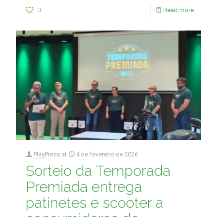
0
Read more
PlayPress
at
4 de fevereiro de 2026
Sorteio da Temporada
Premiada entrega
patinetes e scooter a