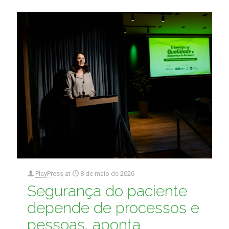
PlayPress
at
8 de maio de 2026
Segurança do paciente
depende de processos e
pessoas, aponta